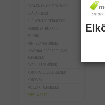
BABÁKNAK, GYEREKEKNEK
SZÁJÁPOLÁS
SLS MENTES TERMÉKEK
HARISNYA, BOKAFIX
ZOKNIK
MINI SZANATÓRIUM
HIGIÉNIAI, EGÉSZSÉGÜGYI
TERMÉKEK
GYAPJÚ TERMÉKEK
KONYHAFELSZERELÉSEK
KÖNYVEK
MŰSZAKI TERMÉKEK
ZERO WASTE