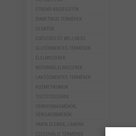
ÉTREND-KIEGÉSZÍTŐK
DIABETIKUS TERMÉKEK
OLDATOK
EGÉSZSÉG ÉS WELLNESS
GLUTÉNMENTES TERMÉKEK
ÉLELMISZEREK
REFORMÉLELMISZEREK
LAKTÓZMENTES TERMÉKEK
KOZMETIKUMOK
TISZTÍTÓSZEREK
VÉRNYOMÁSMÉRŐK,
VÉRCUKORMÉRŐK
VARTA ELEMEK, LÁMPÁK
SZEZONÁLIS TERMÉKEK