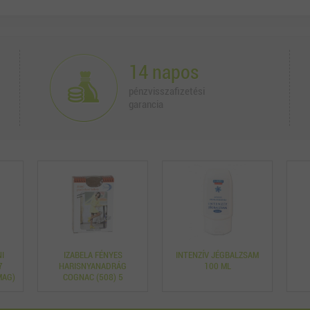
14 napos
pénzvisszafizetési
garancia
I
IZABELA FÉNYES
INTENZÍV JÉGBALZSAM
7
HARISNYANADRÁG
100 ML
MAG)
COGNAC (508) 5