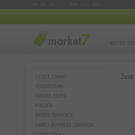
HU
EN
RO
HUF
EUR
RON
AKCIÓS TE
Zero
1 FIZET, 2 VIHET
VÉDEKEZZÜNK
FOGYÁS, EDZÉS
PIACTÉR
AKCIÓS TERMÉKEK
FAMILY BUSINESS TERMÉKEK
VÍZTISZTÍTÓK