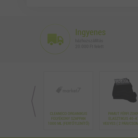
Ingyenes
házhozszállítás
20.000 Ft felett
ODROTT CSIGA 4
CLEANECO ORGANIKUS
PAMUT FÉRFI ZOKN
ÁSOS TÉSZTA 800 GR
FOLYÉKONY SZAPPAN
ELASZTIKUS 40-4
1000 ML (FERTŐTLENÍTŐ)
VEGYES ( 2 PÁR/CSO