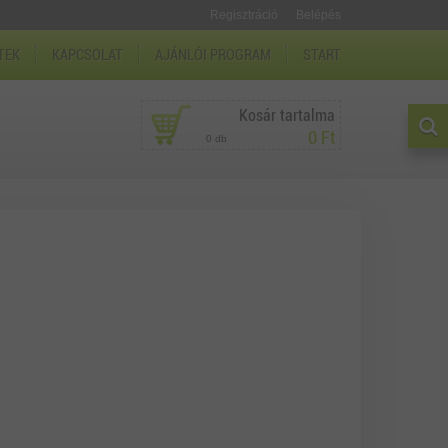
Regisztráció
Belépés
TEK
KAPCSOLAT
AJÁNLÓI PROGRAM
START
Kosár tartalma
0 Ft
0 db