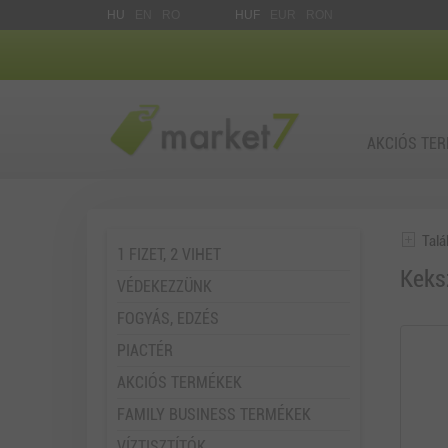
HU
EN
RO
HUF
EUR
RON
AKCIÓS TE
Talá
1 FIZET, 2 VIHET
Keks
VÉDEKEZZÜNK
FOGYÁS, EDZÉS
PIACTÉR
AKCIÓS TERMÉKEK
FAMILY BUSINESS TERMÉKEK
VÍZTISZTÍTÓK