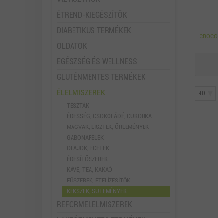
ÉTREND-KIEGÉSZÍTŐK
DIABETIKUS TERMÉKEK
CROCO
OLDATOK
EGÉSZSÉG ÉS WELLNESS
GLUTÉNMENTES TERMÉKEK
ÉLELMISZEREK
TÉSZTÁK
ÉDESSÉG, CSOKOLÁDÉ, CUKORKA
MAGVAK, LISZTEK, ŐRLEMÉNYEK
GABONAFÉLÉK
OLAJOK, ECETEK
ÉDESÍTŐSZEREK
KÁVÉ, TEA, KAKAÓ
FŰSZEREK, ÉTELÍZESÍTŐK
KEKSZEK, SÜTEMÉNYEK
REFORMÉLELMISZEREK