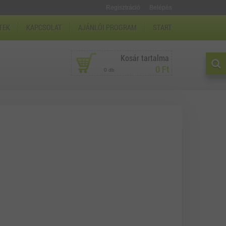
Regisztráció
Belépés
TEK
KAPCSOLAT
AJÁNLÓI PROGRAM
START
Kosár tartalma
0 Ft
0 db