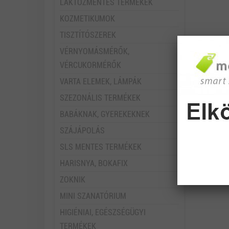
LAKTÓZMENTES TERMÉKEK
KOZMETIKUMOK
TISZTÍTÓSZEREK
VÉRNYOMÁSMÉRŐK,
VÉRCUKORMÉRŐK
VARTA ELEMEK, LÁMPÁK
SZEZONÁLIS TERMÉKEK
BABÁKNAK, GYEREKEKNEK
SZÁJÁPOLÁS
SLS MENTES TERMÉKEK
HARISNYA, BOKAFIX
ZOKNIK
MINI SZANATÓRIUM
HIGIÉNIAI, EGÉSZSÉGÜGYI
TERMÉKEK