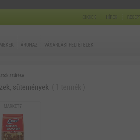
CIKKEK
HÍREK
RECEP
RMÉKEK
ÁRUHÁZ
VÁSÁRLÁSI FELTÉTELEK
latok szűrése
zek, sütemények
1 termék
MARKET7