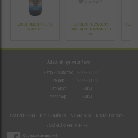
EZÜST OLDAT + 50 ML
SENSECO FOLYÉKONY
CLEANE
AJÁNDÉK
MARHAEPE SZAPPAN 250
ML
Üzletünk nyitvatartása:
Hétfő - Csütörtök:
9.00 - 15.00
Péntek:
9.00 - 14.00
Szombat:
Zárva
Vasárnap:
Zárva
ADATVÉDELEM
BIO TERMÉKEK
VITAMINOK
KOZMETIKUMOK
VÁSÁRLÁSI FELTÉTELEK
Kövessen bennünket