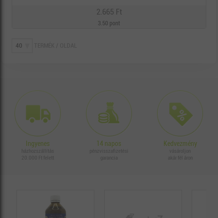
2.665 Ft
3.50 pont
TERMÉK / OLDAL
Ingyenes
14 napos
Kedvezmény
házhozszállítás
pénzvisszafizetési
vásároljon
20.000 Ft felett
garancia
akár fél áron