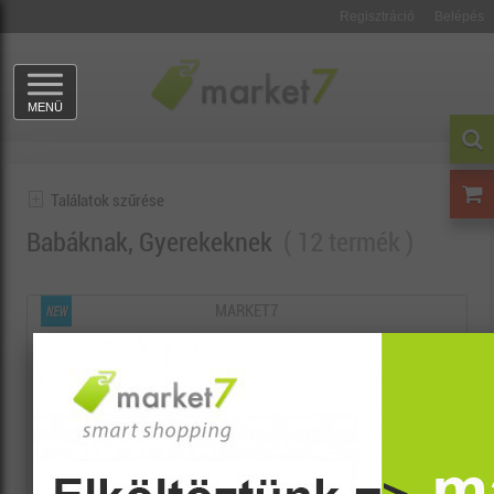
Regisztráció
Belépés
MENÜ
Találatok szűrése
Babáknak, Gyerekeknek
12 termék
MARKET7