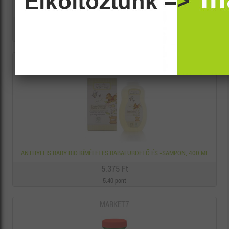
1X1 VITAMIN MULTIKID GUMIVITAMIN 50 DB
3.300 Ft
3.30 pont
MARKET7
ANTHYLLIS BABY BIO KÍMÉLETES BABAFÜRDETŐ ÉS -SAMPON, 400 ML
5.375 Ft
5.40 pont
MARKET7